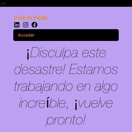
-->
Vive la Peau
LinkedIn
Instagram
Facebook
Acceder
¡Disculpa este
desastre! Estamos
trabajando en algo
increíble, ¡vuelve
pronto!