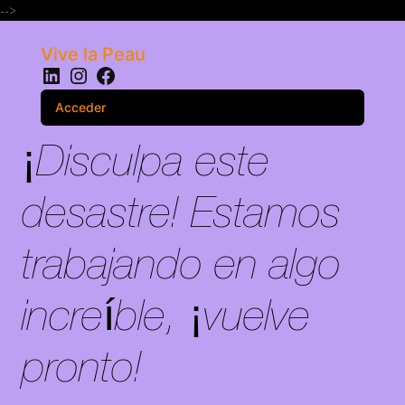
-->
Vive la Peau
LinkedIn
Instagram
Facebook
Acceder
¡Disculpa este
desastre! Estamos
trabajando en algo
increíble, ¡vuelve
pronto!