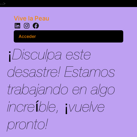
-->
Vive la Peau
LinkedIn
Instagram
Facebook
Acceder
¡Disculpa este
desastre! Estamos
trabajando en algo
increíble, ¡vuelve
pronto!