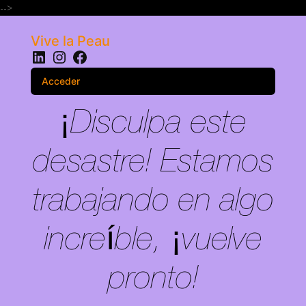
-->
Vive la Peau
LinkedIn
Instagram
Facebook
Acceder
¡Disculpa este
desastre! Estamos
trabajando en algo
increíble, ¡vuelve
pronto!